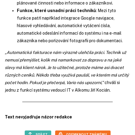
plánované činnosti nebo informace o zákazníkovi.
Funkce, které usnadní práci techniků
: Mezi tyto
funkce patří například integrace Google navigace,
hlasové vyhledávání, automatické vytáčení čísla,
automatické odeslání informací do systému i na e-mail
zákazníka nebo pořizování fotografii pro dokumentaci.
„Automatická fakturace nám výrazně ulehčila práci. Technik už
nemusí přemýšlet, kolik má namarkovat za dopravu a na jaké
slevy má klient nárok. Je to užitečné, protože máme asi dvacet
různých ceníků. Někdo třeba využívá paušál, ve kterém má určitý
počet hodin. Pokud je přečerpá, Vario nás upozorní,”
chválí si
jednu z funkcí systému vedoucí IT v Alkomu Jiří Kocián.
Text nevyjadřuje názor redakce
SDÍLET
ODEMKNOUT ZNÁMÉMU