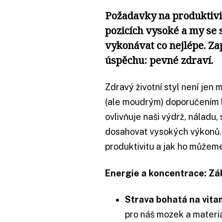
Požadavky na produktivi
pozicích vysoké a my se
vykonávat co nejlépe. Z
úspěchu: pevné zdraví.
Zdravý životní styl není je
(ale moudrým) doporučením lé
ovlivňuje naši výdrž, náladu,
dosahovat vysokých výkonů. 
produktivitu a jak ho můžem
Energie a koncentrace: Zá
Strava bohatá na vita
pro náš mozek a materiá