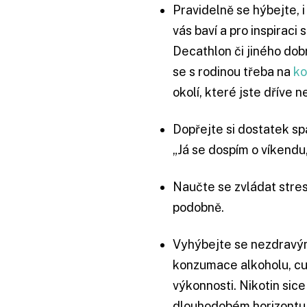
Pravidelně se hýbejte, 
vás baví a pro inspiraci
Decathlon či jiného dob
se s rodinou třeba na
ko
okolí, které jste dříve 
Dopřejte si dostatek sp
„Já se dospím o víkendu
Naučte se zvládat stre
podobně.
Vyhýbejte se nezdravým
konzumace alkoholu, cuk
výkonnosti. Nikotin sice
dlouhodobém horizontu o