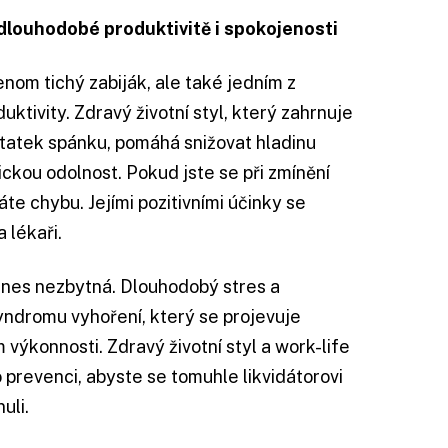
 dlouhodobé produktivitě i spokojenosti
enom tichý zabiják, ale také jedním z
uktivity. Zdravý životní styl, který zahrnuje
statek spánku, pomáhá snižovat hladinu
ickou odolnost. Pokud jste se při zmínění
te chybu. Jejími pozitivními účinky se
 lékaři.
dnes nezbytná. Dlouhodobý stres a
yndromu vyhoření, který se projevuje
m výkonnosti. Zdravý životní styl a work-life
 prevenci, abyste se tomuhle likvidátorovi
uli.