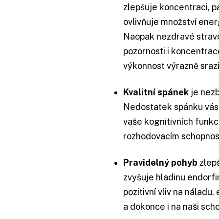
zlepšuje koncentraci, 
ovlivňuje množství ener
Naopak nezdravé stravov
pozornosti i koncentrac
výkonnost výrazně srazi
Kvalitní spánek
je nezb
Nedostatek spánku vás 
vaše kognitivních funkc
rozhodovacím schopno
Pravidelný pohyb
zlep
zvyšuje hladinu endorfin
pozitivní vliv na náladu
a dokonce i na naši sch