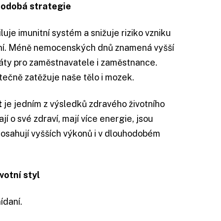
uhodobá strategie
iluje imunitní systém a snižuje riziko vzniku
í. Méně nemocenských dnů znamená vyšší
ráty pro zaměstnavatele i zaměstnance.
ečně zatěžuje naše tělo i mozek.
t
je jedním z výsledků zdravého životního
rají o své zdraví, mají více energie, jsou
 dosahují vyšších výkonů i v dlouhodobém
votní styl
ídaní.