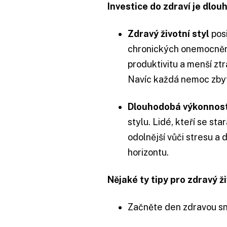
Investice do zdraví je dlo
Zdravý životní styl
pos
chronických onemocněn
produktivitu a menší zt
Navíc každá nemoc zbyt
Dlouhodobá výkonnos
stylu. Lidé, kteří se sta
odolnější vůči stresu a
horizontu.
Nějaké ty tipy pro zdravý ži
Začněte den zdravou sn