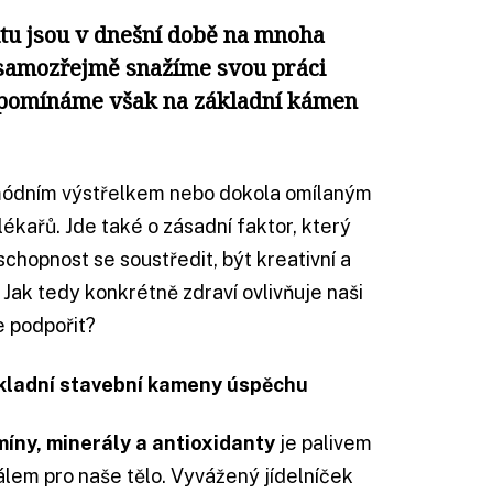
tu jsou v dnešní době na mnoha
 samozřejmě snažíme svou práci
apomínáme však na základní kámen
n módním výstřelkem nebo dokola omílaným
kařů. Jde také o zásadní faktor, který
 schopnost se soustředit, být kreativní a
Jak tedy konkrétně zdraví ovlivňuje naši
e podpořit?
kladní stavební kameny úspěchu
míny, minerály a antioxidanty
je palivem
lem pro naše tělo. Vyvážený jídelníček