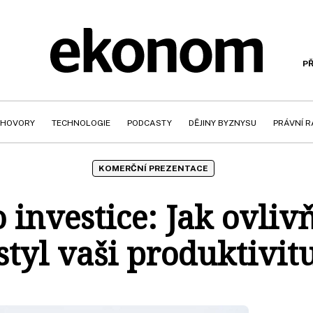
PŘ
HOVORY
TECHNOLOGIE
PODCASTY
DĚJINY BYZNYSU
PRÁVNÍ 
KOMERČNÍ PREZENTACE
 investice: Jak ovliv
styl vaši produktivit