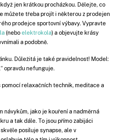
i když jen krátkou procházkou. Dělejte, co
 se můžete třeba projít i některou z prodejen
rého prodejce sportovní výbavy. Vypravte
la
(nebo
elektrokola
) a objevujte krásy
nevnímali a podobně.
ánku. Důležitá je také pravidelnost! Model:
,“ opravdu nefunguje.
s pomocí relaxačních technik, meditace a
 návykům, jako je kouření a nadměrná
ru a tak dále. To jsou přímo zabijáci
 skvěle posiluje synapse, ale v
slabuje tělo a tím i výkonnost.