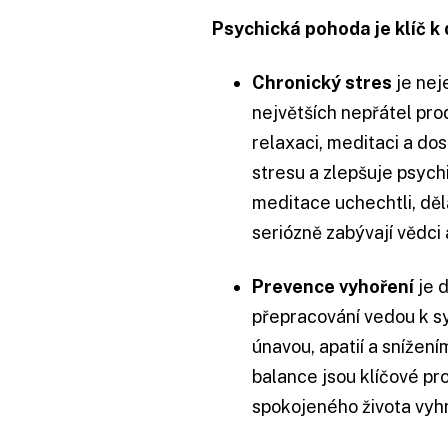
Psychická pohoda je klíč k
Chronický stres
je nej
největších nepřátel prod
relaxaci, meditaci a do
stresu a zlepšuje psych
meditace uchechtli, dělá
seriózně zabývají vědci a
Prevence vyhoření
je 
přepracování vedou k s
únavou, apatií a snížení
balance jsou klíčové pro
spokojeného života vyhn