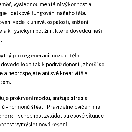
paměť, výslednou mentální výkonnost a
gie i celkové fungování našeho těla.
ání vede k únavě, ospalosti, snížení
e a k fyzickým potížím, které dovedou naši
t.
ytný pro regeneraci mozku i těla.
dovede leda tak k podrážděnosti, zhorší se
e a neprospějete ani své kreativitě a
stem.
šuje prokrvení mozku, snižuje stres a
ů –⁠ hormonů štěstí. Pravidelné cvičení má
, energii, schopnost zvládat stresové situace
opnost vymýšlet nová řešení.