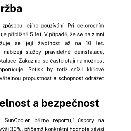
ržba
 způsobu jejího používání. Při celoročním
e přibližně 5 let. V případě, že se na zimní
užuje se její životnost až na 10 let.
 nabízejí služby pravidelné deinstalace,
stalace. Zákazníci se často ptají na možnost
poručuje. Potisk by totiž snížil klíčové
 světelnou propustnost a schopnost odrážet
telnost a
bezpečnost
ty SunCooler běžně reportují úspory na
 výši 30%, přičemž konkrétní hodnota závisí