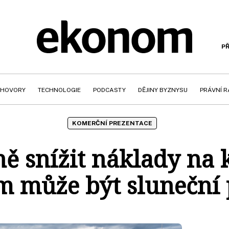
PŘ
HOVORY
TECHNOLOGIE
PODCASTY
DĚJINY BYZNYSU
PRÁVNÍ 
KOMERČNÍ PREZENTACE
ně snížit náklady na 
m může být sluneční 