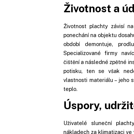
Životnost a
úd
Životnost plachty závisí na
ponechání na objektu dosahuj
období demontuje, prodl
Specializované firmy navíc
čištění a následné zpětné in
potisku, ten se však nedo
vlastnosti materiálu – jeho
teplo.
Úspory, udrži
Uživatelé sluneční plach
nákladech za klimatizaci ve