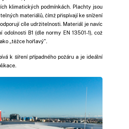
ních klimatických
podmínkách.
Plachty jsou
lných materiálů, čímž přispívají ke snížení
dporují cíle udržitelnosti. Materiál je navíc
ní odolnosti B1 (dle normy EN 13501-1), což
jako „těžce hořlavý".
vá k šíření případného požáru a je ideální
likace.