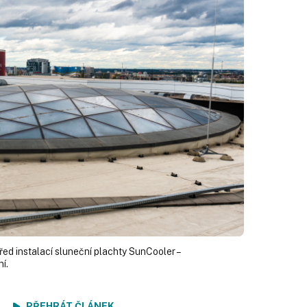
řed instalací sluneční plachty SunCooler –
í.
ení
PŘEHRÁT ČLÁNEK