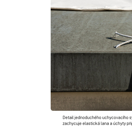
Detail jednoduchého uchycovacího s
zachycuje elastická lana a úchyty př