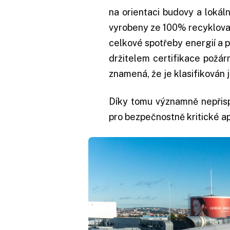
na orientaci budovy a lokál
vyrobeny ze 100% recyklovate
celkové spotřeby energií a po
držitelem certifikace požár
znamená, že je klasifikován 
Díky tomu významně nepřispí
pro bezpečnostně kritické ap