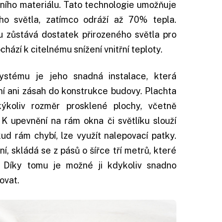
ního materiálu. Tato technologie umožňuje
ho světla, zatímco odráží až 70% tepla.
u zůstává dostatek přirozeného světla pro
hází k citelnému snížení vnitřní teploty.
ystému je jeho snadná instalace, která
í ani zásah do konstrukce budovy. Plachta
ýkoliv rozměr prosklené plochy, včetně
 K upevnění na rám okna či světlíku slouží
kud rám chybí, lze využít nalepovací patky.
, skládá se z pásů o šířce tří metrů, které
. Díky tomu je možné ji kdykoliv snadno
ovat.