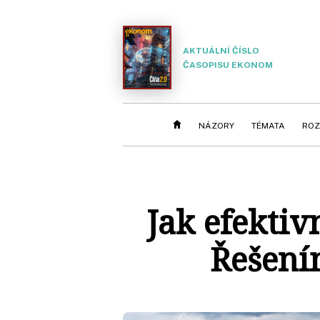
AKTUÁLNÍ ČÍSLO
ČASOPISU EKONOM
NÁZORY
TÉMATA
ROZ
Jak efektiv
Řešení