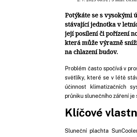
Potýkáte se s vysokými ú
stávající jednotka v letn
její posílení či pořízení 
která může výrazně sníži
na chlazení budov.
Problém často spočívá v pro
světlíky, které se v létě st
účinnost klimatizačních s
průniku slunečního záření je
Klíčové vlastn
Sluneční plachta SunCool