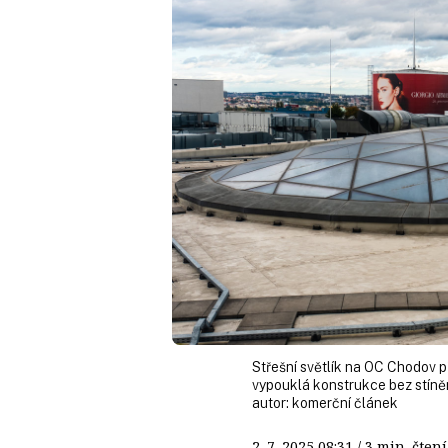
Střešní světlík na OC Chodov p
vypouklá konstrukce bez stíněn
autor:
komerční článek
2. 7. 2025
08:31
/ 3 min. čt