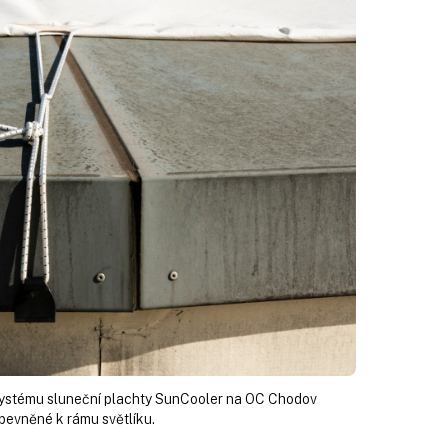
ystému sluneční plachty SunCooler na OC Chodov
ipevněné k rámu světlíku.