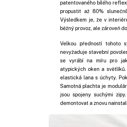
patentovaného bílého reflex
propustit až 80% sluneční
Výsledkem je, že v interiér
běžný provoz, ale zároveň doc
Velkou předností tohoto s
nevyžaduje stavební povolen
se vyrábí na míru pro jak
atypických oken a světlíků.
elastická lana s úchyty. Po
Samotná plachta je modulární
jsou spojeny suchými zipy
demontovat a znovu nainstal