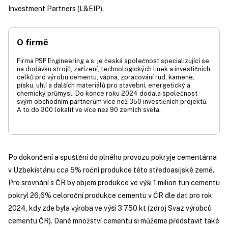
Investment Partners (L&EIP).
O firmě
Firma PSP Engineering a.s. je česká společnost specializující se
na dodávku strojů, zařízení, technologických linek a investičních
celků pro výrobu cementu, vápna, zpracování rud, kamene,
písku, uhlí a dalších materiálů pro stavební, energetický a
chemický průmysl. Do konce roku 2024 dodala společnost
svým obchodním partnerům více než 350 investičních projektů.
A to do 300 lokalit ve více než 90 zemích světa.
Po dokončení a spuštění do plného provozu pokryje cementárna
v Uzbekistánu cca 5% roční produkce této středoasijské země.
Pro srovnání s ČR by objem produkce ve výši 1 milion tun cementu
pokryl 26,6% celoroční produkce cementu v ČR dle dat pro rok
2024, kdy zde byla výroba ve výši 3 750 kt (zdroj Svaz výrobců
cementu ČR). Dané množství cementu si můžeme představit také