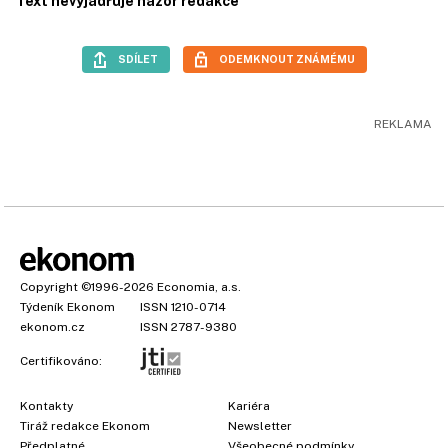
Text nevyjadřuje názor redakce
SDÍLET
ODEMKNOUT ZNÁMÉMU
Copyright
©1996-2026
Economia, a.s.
Týdeník Ekonom
ISSN 1210-0714
ekonom.cz
ISSN 2787-9380
Certifikováno:
Kontakty
Kariéra
Tiráž redakce Ekonom
Newsletter
Předplatné
Všeobecné podmínky