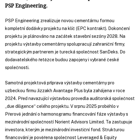
PSP Engineering.
PSP Engineering zrealizuje novou cementárnu formou
kompletní dodávky projektu na klíč (EPC kontrakt). Dokončení
projektu je plánováno na začátek stavební sezóny 2028. Na
projektu výstavby cementárny spolupracují zahraniční firmy,
strategickým partnerem je turecká společnost SanDeks. Do
dodavatelského řetězce budou zapojeny i vybrané české
společnosti.
Samotná projektová příprava výstavby cementárny pro
uzbeckou firmu Jizzakh Avantage Plus byla zahájena v roce
2024. Před navazující výstavbou provedla auditorská společnost
„due diligence“ celého projektu. V srpnu 2025 proběhlo v
Přerově jednání o harmonogramu financování fáze výstavby s
mezinárodní společností Norient Advisors Limited. Ta zastupuje
investora, kterým je mezinárodní investiční fond. Strukturou
financování je pověřena společnost Leveraged & Equity