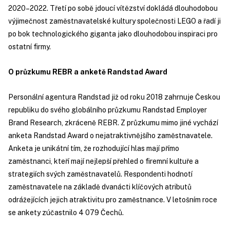
2020–2022. Třetí po sobě jdoucí vítězství dokládá dlouhodobou
výjimečnost zaměstnavatelské kultury společnosti LEGO a řadí ji
po bok technologického giganta jako dlouhodobou inspiraci pro
ostatní firmy.
O průzkumu REBR a anketě Randstad Award
Personální agentura Randstad již od roku 2018 zahrnuje Českou
republiku do svého globálního průzkumu Randstad Employer
Brand Research, zkráceně REBR. Z průzkumu mimo jiné vychází
anketa Randstad Award o nejatraktivnějšího zaměstnavatele.
Anketa je unikátní tím, že rozhodující hlas mají přímo
zaměstnanci, kteří mají nejlepší přehled o firemní kultuře a
strategiích svých zaměstnavatelů. Respondenti hodnotí
zaměstnavatele na základě dvanácti klíčových atributů
odrážejících jejich atraktivitu pro zaměstnance. V letošním roce
se ankety zúčastnilo 4 079 Čechů.