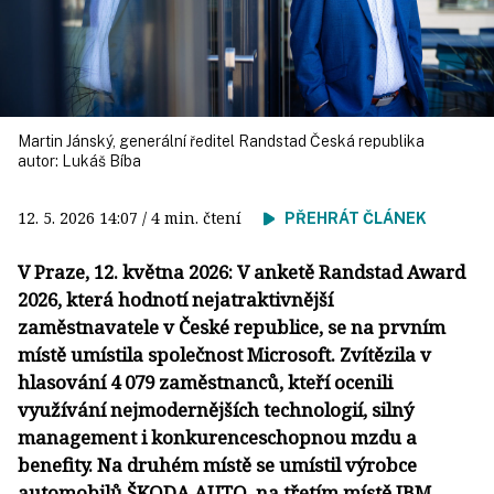
Martin Jánský, generální ředitel Randstad Česká republika
autor:
Lukáš Bíba
12. 5. 2026
14:07
/ 4 min. čtení
PŘEHRÁT ČLÁNEK
V Praze, 12. května 2026: V anketě Randstad Award
2026, která hodnotí nejatraktivnější
zaměstnavatele v České republice, se na prvním
místě umístila společnost Microsoft. Zvítězila v
hlasování 4 079 zaměstnanců, kteří ocenili
využívání nejmodernějších technologií, silný
management i konkurenceschopnou mzdu a
benefity. Na druhém místě se umístil výrobce
automobilů ŠKODA AUTO, na třetím místě IBM.