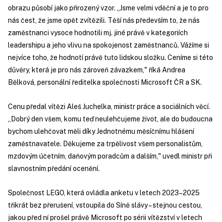
obrazu působí jako přirozený vzor. „Jsme velmi vděční a je to pro
nás čest, že jsme opět zvítězili. Těší nás především to, že nás
zaměstnanci vysoce hodnotili mj. jiné právě v kategoriích
leadershipu a jeho vlivu na spokojenost zaměstnanců. Vážíme si
nejvíce toho, že hodnotí právě tuto lidskou složku. Ceníme si této
důvěry, která je pro nás zároveň závazkem," říká Andrea
Bělková, personální ředitelka společnosti Microsoft ČR a SK.
Cenu předal vítězi Aleš Juchelka, ministr práce a sociálních věcí.
„Dobrý den všem, komu teď neulehčujeme život, ale do budoucna
bychom ulehčovat měli díky Jednotnému měsíčnímu hlášení
zaměstnavatele. Děkujeme za trpělivost všem personalistům,
mzdovým účetním, daňovým poradcům a dalším," uvedl ministr při
slavnostním předání ocenění.
Společnost LEGO, která ovládla anketu v letech 2023–2025
třikrát bez přerušení, vstoupila do Síně slávy – stejnou cestou,
jakou před ní prošel právě Microsoft po sérii vítězství v letech