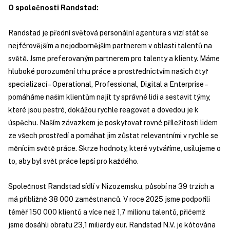
O společnosti Randstad:
Randstad je přední světová personální agentura s vizí stát se
nejférovějším a nejodbornějším partnerem v oblasti talentů na
světě. Jsme preferovaným partnerem pro talenty a klienty. Máme
hluboké porozumění trhu práce a prostřednictvím našich čtyř
specializací – Operational, Professional, Digital a Enterprise –
pomáháme našim klientům najít ty správné lidi a sestavit týmy,
které jsou pestré, dokážou rychle reagovat a dovedou je k
úspěchu. Naším závazkem je poskytovat rovné příležitosti lidem
ze všech prostředí a pomáhat jim zůstat relevantními v rychle se
měnícím světě práce. Skrze hodnoty, které vytváříme, usilujeme o
to, aby byl svět práce lepší pro každého.
Společnost Randstad sídlí v Nizozemsku, působí na 39 trzích a
má přibližně 38 000 zaměstnanců. V roce 2025 jsme podpořili
téměř 150 000 klientů a více než 1,7 milionu talentů, přičemž
jsme dosáhli obratu 23,1 miliardy eur. Randstad N.V. je kótována