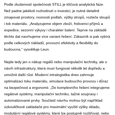
Podle zkušeností společnosti STILL je klíčová analytická fáze.
Než padne jakékoli rozhodnutí o investici, je nutné detailně
zmapovat prostory, nosnosti podlah, výšky stropů, rozteče sloupů
i tok materiálu. „Analyzujeme objem zboží, frekvenci příjmů a
expedice, sezonní výkyvy i charakter balení. Teprve na základě
těchto dat navrhujeme více variant řešení. Zákazník si pak vybírá
podle celkových nákladů, provozní efektivity a flexibility do
budoucna,“ vysvětluje Leun.
Nejde tedy jen o nákup regálů nebo manipulační techniky, ale o
návrh infrastruktury, která musí fungovat několik let dopředu a
umožnit další růst. Moderní intralogistika dnes zahrnuje
optimalizaci toku materiálu, simulace budoucího provozu i důraz
na bezpečnost a ergonomii. „Do komplexního řešení integrujeme
regálové systémy, manipulační techniku, tažné soupravy i
automatizované prvky. Součástí návrhu mohou být například
úzkouličkové zakladače pro maximální využití výšky skladu,
modulární regálové systémy, které lze postupně rozšiřovat, nebo