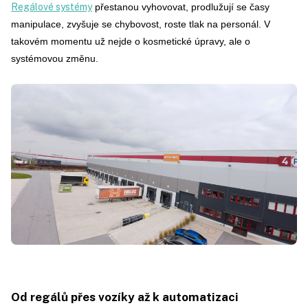
Regálové systémy
přestanou vyhovovat, prodlužují se časy
manipulace, zvyšuje se chybovost, roste tlak na personál. V
takovém momentu
už nejde o kosmetické úpravy, ale o
systémovou změnu.
Od regálů přes vozíky až k automatizaci