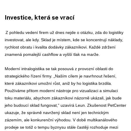
Investice, která se vrací
Z pohledu vedení firem už dnes nejde o otázku, zda do logistiky
investovat, ale kdy. Sklad je místem, kde se koncentrují náklady,
rychlost obratu i kvalita dodávky zákazníkovi. Každé zdržení
znamená pomalejší cashflow a vyšší tlak na marže.
Moderní intralogistika se tak posouvá z provozní oblasti do
strategického řízení firmy. „Naším cílem je navrhnout řešení,
které zákazníkovi umožní růst, aniž by ho logistika brzdila.
Používáme přitom moderní nástroje pro vizualizaci a simulaci
toku materiálu, abychom zákazníkovi názorně ukázali, jak bude
jeho budoucí sklad fungovat
,“ uzavírá Leun. Zkušenost PetCenter
ukazuje, že správně navržený sklad není jen technickým
zázemím, ale konkurenční výhodou. V době multikanálového
prodeje se totiž o tempu byznysu stále častěji rozhoduje mezi