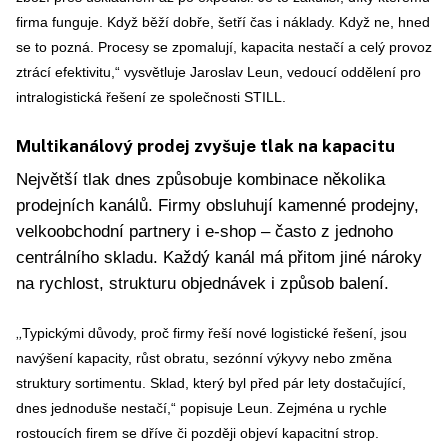
firma funguje. Když běží dobře, šetří čas i náklady. Když ne,
hned
se to pozná. Procesy se zpomalují, kapacita nestačí a celý provoz
ztrácí efektivitu,“ vys
větluje Jaroslav Leun, vedoucí oddělení pro
intralogistická řešení ze společnosti STILL.
Multikanálový prodej zvyšuje tlak na kapacitu
N
ej
větší tlak dnes způsobuje kombinace několika
prodejních kanálů. Firmy obsluhují kamenné prodejny,
velkoobchodní partnery i e-shop – často z jednoho
centrálního skladu. Každý kanál má přitom jiné nároky
na rychlost, strukturu objednávek i způsob balení.
„
Typickými důvody, proč firmy řeší nové logistické řešení, jsou
navýšení kapacity, růst obratu, sezónní výkyvy nebo změna
struktury sortimentu. Sklad, který byl před pár lety dostačují
cí,
dnes jednoduše nestačí,“ popisuje Leun. Zejména u rychle
rostoucích firem se dříve či později objeví kapacitní strop.