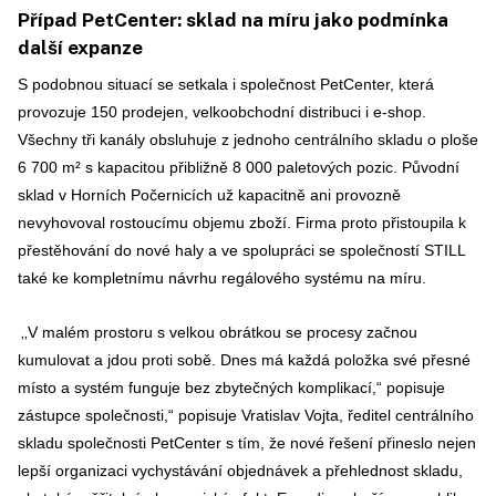
Případ PetCenter: sklad na míru jako podmínka
další expanze
S
podobnou situací se setkala i společnost PetCenter, která
provozuje 150 prodejen, velkoobchodní distribuci i e-shop.
Všechny tři kanály obsluhuje z jednoho centrálního skladu o ploše
6 700 m² s kapacitou přibližně 8 000 paletových pozic. Původní
sklad v Horních Počernicích už kapacitně ani provozně
nevyhovoval rostoucímu objemu zboží. Firma proto přistoupila k
přestěhování do nové haly a ve spolupráci se společností STILL
také ke kompletnímu návrhu regálového systému na míru.
„
V malém prostoru s velkou obrátkou se procesy začnou
kumulovat a jdou proti sobě. Dnes má každá položka své přesné
místo a systém funguje bez zbytečných komplikací,“ popisuje
zástupce společnosti,“
popisuje Vratislav Vojta,
ředitel centrálního
skladu společnosti PetCenter
s tím, že no
vé řešení přineslo nejen
lepší organizaci vychystávání objednávek a přehlednost skladu,