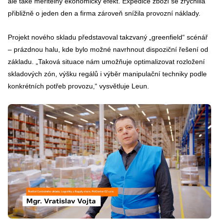
ale také měřitelný ekonomický efekt. Expedice zboží se zrychlila
přibližně o jeden den a firma zároveň snížila provozní náklady.
Projekt nového skladu představoval takzvaný „greenfield“ scénář
– prázdnou halu, kde bylo možné navrhnout dispoziční řešení od
základu. „Taková situace nám umožňuje optimalizovat rozložení
skladových zón, výšku regálů i výběr manipulační techniky podle
konkrétních potřeb provozu,“ vysvětluje Leun.