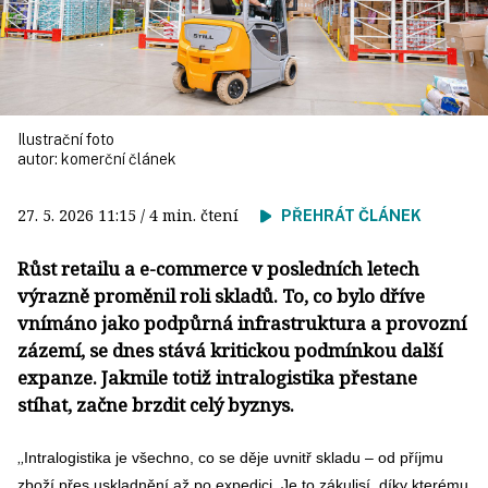
Ilustrační foto
autor:
komerční článek
27. 5. 2026
11:15
/ 4 min. čtení
PŘEHRÁT ČLÁNEK
Růst retailu a e-commerce v posledních letech
výrazně proměnil roli skladů. To, co bylo dříve
vnímáno jako podpůrná infrastruktura a provozní
zázemí, se dnes stává kritickou podmínkou další
expanze. Jakmile totiž intralogistika přestane
stíhat, začne brzdit celý byznys.
„
Intralogistika je všechno, co se děje uvnitř skladu – od příjmu
zboží přes uskladnění až po expedici. Je to zákulisí, díky kterému